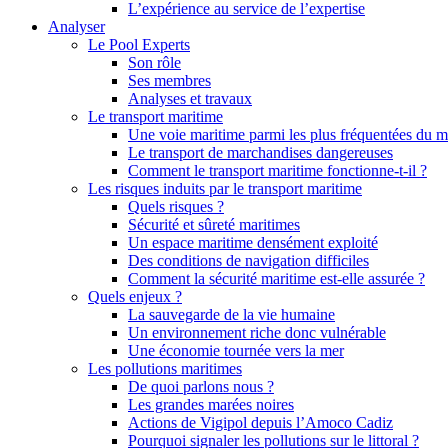
L’expérience au service de l’expertise
Analyser
Le Pool Experts
Son rôle
Ses membres
Analyses et travaux
Le transport maritime
Une voie maritime parmi les plus fréquentées du 
Le transport de marchandises dangereuses
Comment le transport maritime fonctionne-t-il ?
Les risques induits par le transport maritime
Quels risques ?
Sécurité et sûreté maritimes
Un espace maritime densément exploité
Des conditions de navigation difficiles
Comment la sécurité maritime est-elle assurée ?
Quels enjeux ?
La sauvegarde de la vie humaine
Un environnement riche donc vulnérable
Une économie tournée vers la mer
Les pollutions maritimes
De quoi parlons nous ?
Les grandes marées noires
Actions de Vigipol depuis l’Amoco Cadiz
Pourquoi signaler les pollutions sur le littoral ?