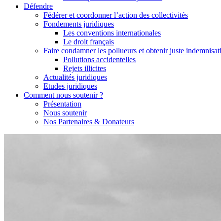
Défendre
Fédérer et coordonner l’action des collectivités
Fondements juridiques
Les conventions internationales
Le droit français
Faire condamner les pollueurs et obtenir juste indemnisat
Pollutions accidentelles
Rejets illicites
Actualités juridiques
Etudes juridiques
Comment nous soutenir ?
Présentation
Nous soutenir
Nos Partenaires & Donateurs