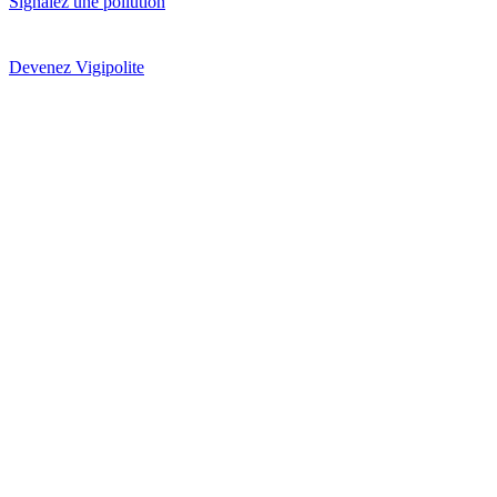
Signalez une pollution
Devenez Vigipolite